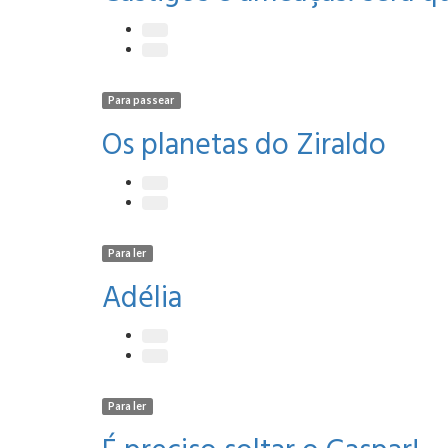
Para passear
Os planetas do Ziraldo
Para ler
Adélia
Para ler