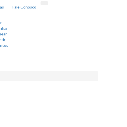
ras
Fale Conosco
r
inhar
sear
etir
ntos