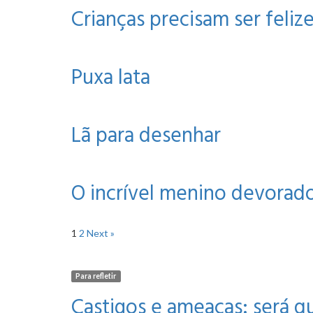
Crianças precisam ser feliz
Puxa lata
Lã para desenhar
O incrível menino devorado
1
2
Next »
Para refletir
Castigos e ameaças: será q