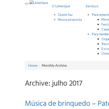
O Limerique
Serviços
Quem faz
Para empre
Nossa proposta
Mont
Fest
Capa
Para famíli
Orga
Recr
Esco
Orie
Home
Monthly Archive
Archive: julho 2017
Música de brinquedo – Pat