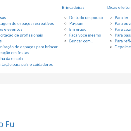
Brincadeiras
Dicas e leitu
sas
De tudo um pouco
Para ler
agem de espaços recreativos
Pá-pum
Para ouvi
as e eventos
Em grupo
Para coz
citação de profissionais
Faça você mesmo
Para pas
as
Brincar com...
Para refl
nização de espaços para brincar
Depoime
eação em festas
lha da escola
ntação para pais e cuidadores
o Fu