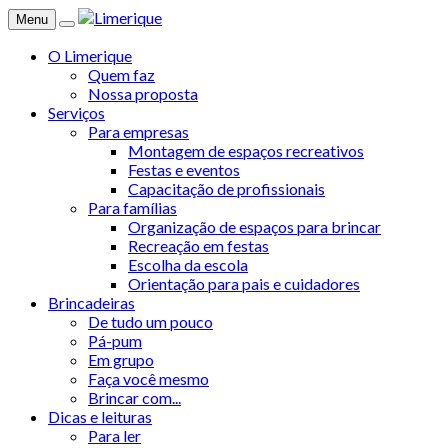
Menu
O Limerique
Quem faz
Nossa proposta
Serviços
Para empresas
Montagem de espaços recreativos
Festas e eventos
Capacitação de profissionais
Para famílias
Organização de espaços para brincar
Recreação em festas
Escolha da escola
Orientação para pais e cuidadores
Brincadeiras
De tudo um pouco
Pá-pum
Em grupo
Faça você mesmo
Brincar com...
Dicas e leituras
Para ler