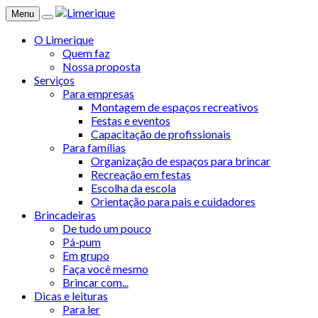
Menu
O Limerique
Quem faz
Nossa proposta
Serviços
Para empresas
Montagem de espaços recreativos
Festas e eventos
Capacitação de profissionais
Para famílias
Organização de espaços para brincar
Recreação em festas
Escolha da escola
Orientação para pais e cuidadores
Brincadeiras
De tudo um pouco
Pá-pum
Em grupo
Faça você mesmo
Brincar com...
Dicas e leituras
Para ler