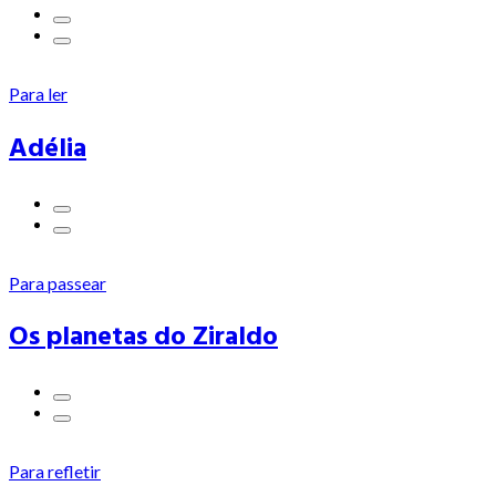
Para ler
Adélia
Para passear
Os planetas do Ziraldo
Para refletir