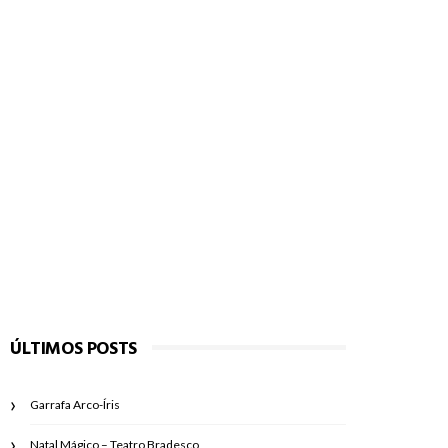
ÚLTIMOS POSTS
Garrafa Arco-Íris
Natal Mágico – Teatro Bradesco