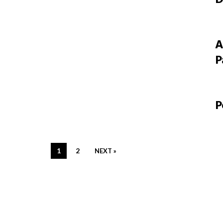
A
P
P
1
2
NEXT »