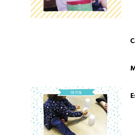
C
M
E