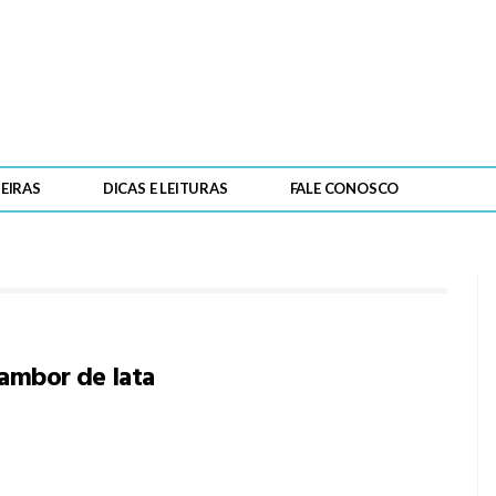
PARA LER
EIRAS
DICAS E LEITURAS
FALE CONOSCO
spar!
Adélia
ambor de lata