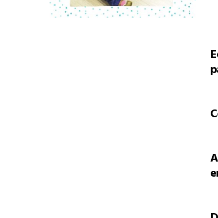
E
p
C
A
e
D