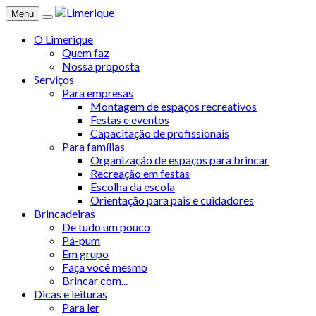
Menu
O Limerique
Quem faz
Nossa proposta
Serviços
Para empresas
Montagem de espaços recreativos
Festas e eventos
Capacitação de profissionais
Para famílias
Organização de espaços para brincar
Recreação em festas
Escolha da escola
Orientação para pais e cuidadores
Brincadeiras
De tudo um pouco
Pá-pum
Em grupo
Faça você mesmo
Brincar com...
Dicas e leituras
Para ler