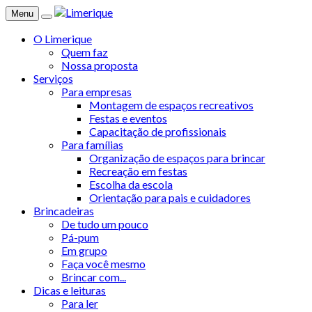
Menu
O Limerique
Quem faz
Nossa proposta
Serviços
Para empresas
Montagem de espaços recreativos
Festas e eventos
Capacitação de profissionais
Para famílias
Organização de espaços para brincar
Recreação em festas
Escolha da escola
Orientação para pais e cuidadores
Brincadeiras
De tudo um pouco
Pá-pum
Em grupo
Faça você mesmo
Brincar com...
Dicas e leituras
Para ler