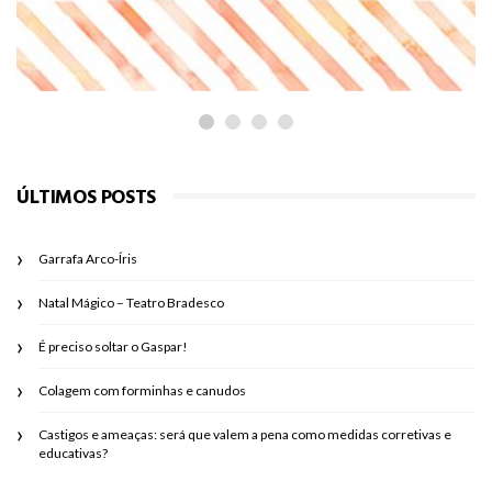
a pena como medidas corretivas e
educativas?
ÚLTIMOS POSTS
Garrafa Arco-Íris
Natal Mágico – Teatro Bradesco
É preciso soltar o Gaspar!
Colagem com forminhas e canudos
Castigos e ameaças: será que valem a pena como medidas corretivas e
educativas?