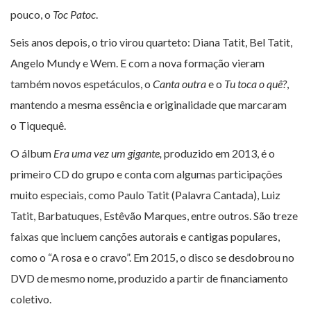
pouco, o
Toc Patoc
.
Seis anos depois, o trio virou quarteto: Diana Tatit, Bel Tatit,
Angelo Mundy e Wem. E com a nova formação vieram
também novos espetáculos, o
Canta outra
e o
Tu toca o quê?
,
mantendo a mesma essência e originalidade que marcaram
o Tiquequê.
O álbum
Era uma vez um gigante,
produzido em 2013, é o
primeiro CD do grupo e conta com algumas participações
muito especiais, como Paulo Tatit (Palavra Cantada), Luiz
Tatit, Barbatuques, Estêvão Marques, entre outros. São treze
faixas que incluem canções autorais e cantigas populares,
como o “A rosa e o cravo”. Em 2015, o disco se desdobrou no
DVD de mesmo nome, produzido a partir de financiamento
coletivo.