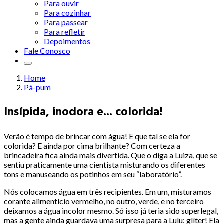
Para ouvir
Para cozinhar
Para passear
Para refletir
Depoimentos
Fale Conosco
Home
Pá-pum
Insípida, inodora e... colorida!
Verão é tempo de brincar com água! E que tal se ela for
colorida? E ainda por cima brilhante? Com certeza a
brincadeira fica ainda mais divertida. Que o diga a Luiza, que se
sentiu praticamente uma cientista misturando os diferentes
tons e manuseando os potinhos em seu “laboratório”.
Nós colocamos água em três recipientes. Em um, misturamos
corante alimentício vermelho, no outro, verde, e no terceiro
deixamos a água incolor mesmo. Só isso já teria sido superlegal,
mas a gente ainda guardava uma surpresa para a Lulu: glíter! Ela