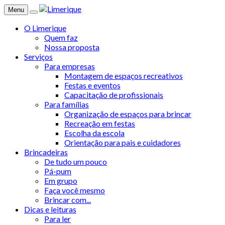
Menu
O Limerique
Quem faz
Nossa proposta
Serviços
Para empresas
Montagem de espaços recreativos
Festas e eventos
Capacitação de profissionais
Para famílias
Organização de espaços para brincar
Recreação em festas
Escolha da escola
Orientação para pais e cuidadores
Brincadeiras
De tudo um pouco
Pá-pum
Em grupo
Faça você mesmo
Brincar com...
Dicas e leituras
Para ler