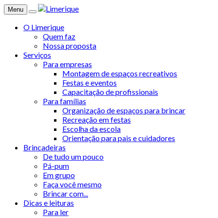
Menu
O Limerique
Quem faz
Nossa proposta
Serviços
Para empresas
Montagem de espaços recreativos
Festas e eventos
Capacitação de profissionais
Para famílias
Organização de espaços para brincar
Recreação em festas
Escolha da escola
Orientação para pais e cuidadores
Brincadeiras
De tudo um pouco
Pá-pum
Em grupo
Faça você mesmo
Brincar com...
Dicas e leituras
Para ler