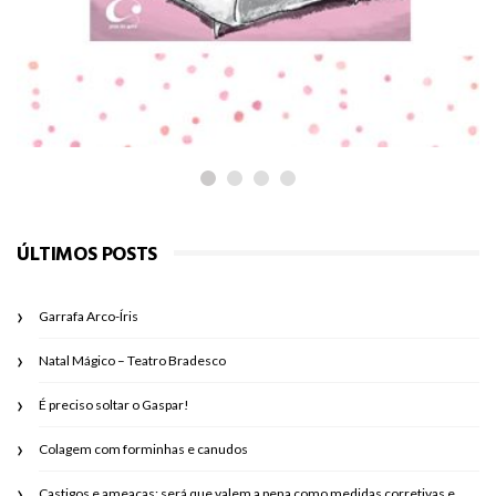
PARA LER
Adélia
ÚLTIMOS POSTS
Garrafa Arco-Íris
Natal Mágico – Teatro Bradesco
É preciso soltar o Gaspar!
Colagem com forminhas e canudos
Castigos e ameaças: será que valem a pena como medidas corretivas e