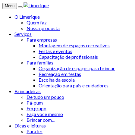
Menu
O Limerique
Quem faz
Nossa proposta
Serviços
Para empresas
Montagem de espaços recreativos
Festas e eventos
Capacitação de profissionais
Para famílias
Organização de espaços para brincar
Recreação em festas
Escolha da escola
Orientação para pais e cuidadores
Brincadeiras
De tudo um pouco
Pá-pum
Em grupo
Faça você mesmo
Brincar com...
Dicas e leituras
Para ler