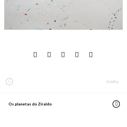
Adélia
Os planetas do Ziraldo
PARA PASSEAR
Os planetas do Ziraldo