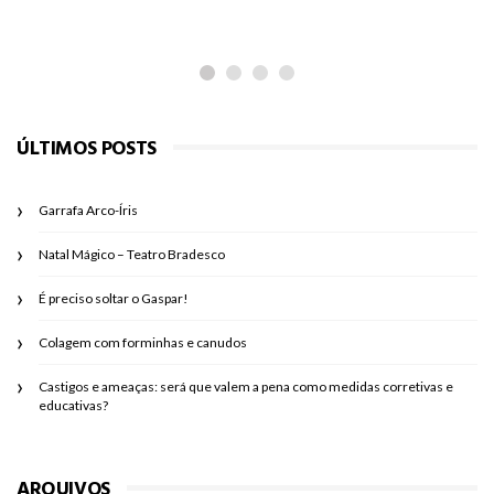
ÚLTIMOS POSTS
Garrafa Arco-Íris
Natal Mágico – Teatro Bradesco
É preciso soltar o Gaspar!
Colagem com forminhas e canudos
Castigos e ameaças: será que valem a pena como medidas corretivas e
educativas?
ARQUIVOS