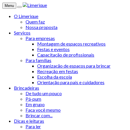
Menu
O Limerique
Quem faz
Nossa proposta
Serviços
Para empresas
Montagem de espaços recreativos
Festas e eventos
Capacitação de profissionais
Para famílias
Organização de espaços para brincar
Recreação em festas
Escolha da escola
Orientação para pais e cuidadores
Brincadeiras
De tudo um pouco
Pá-pum
Em grupo
Faça você mesmo
Brincar com...
Dicas e leituras
Para ler