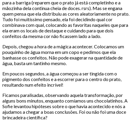
para a barriga (reparem que o prato já está completinho e a
mãozinha dela continua cheia de doces. rsrs). Mas se engana
quem pensa que ela distribuiu as cores aleatoriamente no prato.
Tudo foi muitíssimo pensado, ela foi decidindo qual cor
combinava com qual, colocando as favoritas naqueles que para
ela eram os locais de destaque e cuidando para que dois
confeitos da mesma cor não ficassem lado a lado.
Depois, chegou a hora de a mágica acontecer. Colocamos um
pouquinho de água morna em um copo e pedimos que ela
banhasse os confeitos. Não pode exagerar na quantidade de
água, basta um tantinho mesmo.
Em poucos segundos, a água começou a ser tingida com o
pigmento dos confeitos e a escorrer para o centro do prato,
resultando num efeito incrível!
Ficamos paralisadas, observando aquela transformação, por
alguns bons minutos, enquanto comíamos uns chocolatinhos. A
Sofie levantou hipóteses sobre o que havia acontecido e nós a
ajudamos a chegar a boas conclusões. Foi ou não foi uma doce
brincadeira científica?