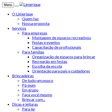
Menu
O Limerique
Quem faz
Nossa proposta
Serviços
Para empresas
Montagem de espaços recreativos
Festas e eventos
Capacitação de profissionais
Para famílias
Organização de espaços para brincar
Recreação em festas
Escolha da escola
Orientação para pais e cuidadores
Brincadeiras
De tudo um pouco
Pá-pum
Em grupo
Faça você mesmo
Brincar com...
Dicas e leituras
Para ler