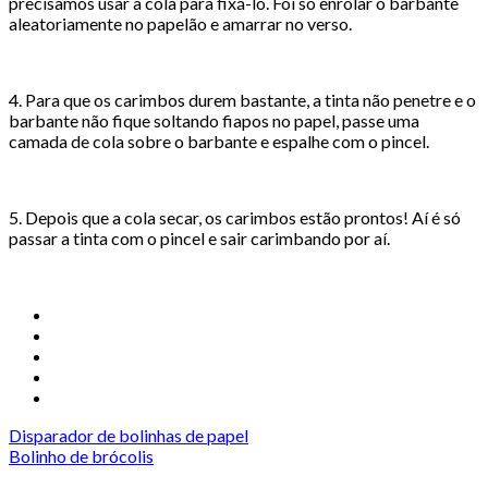
precisamos usar a cola para fixá-lo. Foi só enrolar o barbante
aleatoriamente no papelão e amarrar no verso.
4. Para que os carimbos durem bastante, a tinta não penetre e o
barbante não fique soltando fiapos no papel, passe uma
camada de cola sobre o barbante e espalhe com o pincel.
5. Depois que a cola secar, os carimbos estão prontos! Aí é só
passar a tinta com o pincel e sair carimbando por aí.
Disparador de bolinhas de papel
Bolinho de brócolis