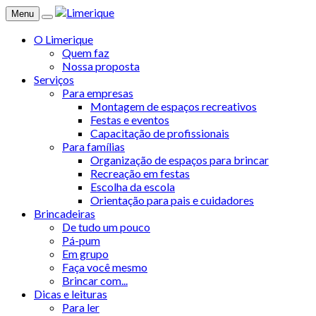
Menu
O Limerique
Quem faz
Nossa proposta
Serviços
Para empresas
Montagem de espaços recreativos
Festas e eventos
Capacitação de profissionais
Para famílias
Organização de espaços para brincar
Recreação em festas
Escolha da escola
Orientação para pais e cuidadores
Brincadeiras
De tudo um pouco
Pá-pum
Em grupo
Faça você mesmo
Brincar com...
Dicas e leituras
Para ler