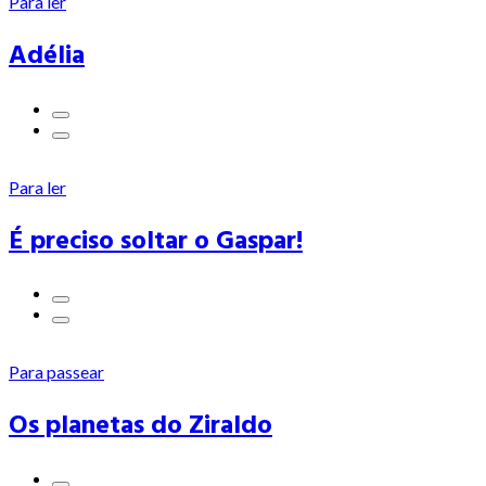
Para ler
Adélia
Para ler
É preciso soltar o Gaspar!
Para passear
Os planetas do Ziraldo