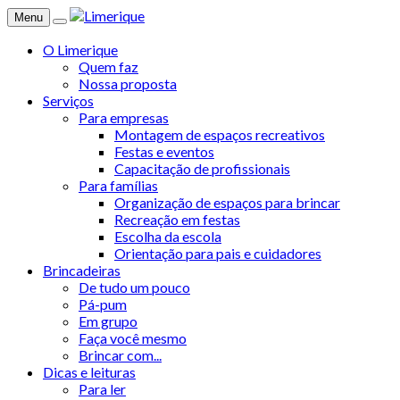
Menu
O Limerique
Quem faz
Nossa proposta
Serviços
Para empresas
Montagem de espaços recreativos
Festas e eventos
Capacitação de profissionais
Para famílias
Organização de espaços para brincar
Recreação em festas
Escolha da escola
Orientação para pais e cuidadores
Brincadeiras
De tudo um pouco
Pá-pum
Em grupo
Faça você mesmo
Brincar com...
Dicas e leituras
Para ler