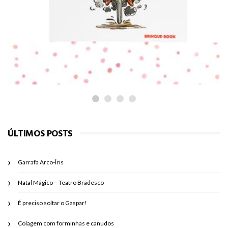
PARA LER
É preciso soltar o Gaspar!
ÚLTIMOS POSTS
Garrafa Arco-Íris
Natal Mágico – Teatro Bradesco
É preciso soltar o Gaspar!
Colagem com forminhas e canudos