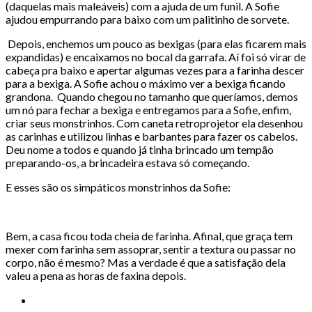
(daquelas mais maleáveis) com a ajuda de um funil. A Sofie
ajudou empurrando para baixo com um palitinho de sorvete.
Depois, enchemos um pouco as bexigas (para elas ficarem mais
expandidas) e encaixamos no bocal da garrafa. Aí foi só virar de
cabeça pra baixo e apertar algumas vezes para a farinha descer
para a bexiga. A Sofie achou o máximo ver a bexiga ficando
grandona.
Quando chegou no tamanho que queríamos, demos
um nó para fechar a bexiga e entregamos para a Sofie, enfim,
criar seus monstrinhos. Com caneta retroprojetor ela desenhou
as carinhas e utilizou linhas e barbantes para fazer os cabelos.
Deu nome a todos e quando já tinha brincado um tempão
preparando-os, a brincadeira estava só começando.
E esses são os simpáticos monstrinhos da Sofie:
Bem, a casa ficou toda cheia de farinha. Afinal, que graça tem
mexer com farinha sem assoprar, sentir a textura ou passar no
corpo, não é mesmo? Mas a verdade é que a satisfação dela
valeu a pena as horas de faxina depois.