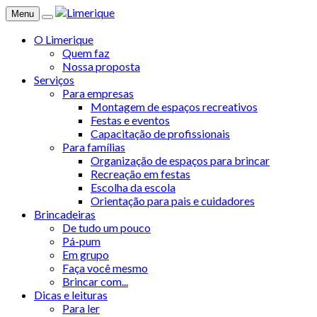
Menu
O Limerique
Quem faz
Nossa proposta
Serviços
Para empresas
Montagem de espaços recreativos
Festas e eventos
Capacitação de profissionais
Para famílias
Organização de espaços para brincar
Recreação em festas
Escolha da escola
Orientação para pais e cuidadores
Brincadeiras
De tudo um pouco
Pá-pum
Em grupo
Faça você mesmo
Brincar com...
Dicas e leituras
Para ler