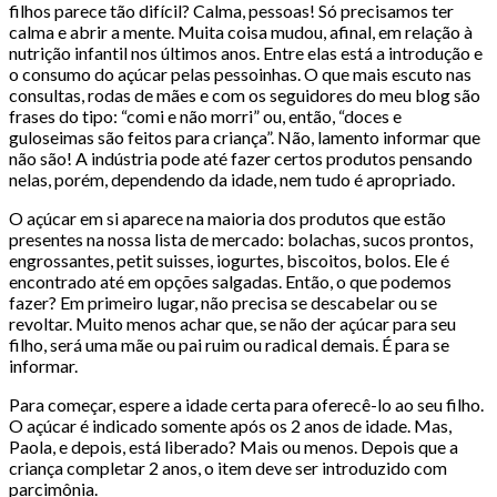
filhos parece tão difícil? Calma, pessoas! Só precisamos ter
calma e abrir a mente. Muita coisa mudou, afinal, em relação à
nutrição infantil nos últimos anos. Entre elas está a introdução e
o consumo do açúcar pelas pessoinhas. O que mais escuto nas
consultas, rodas de mães e com os seguidores do meu blog são
frases do tipo: “comi e não morri” ou, então, “doces e
guloseimas são feitos para criança”. Não, lamento informar que
não são! A indústria pode até fazer certos produtos pensando
nelas, porém, dependendo da idade, nem tudo é apropriado.
O açúcar em si aparece na maioria dos produtos que estão
presentes na nossa lista de mercado: bolachas, sucos prontos,
engrossantes, petit suisses, iogurtes, biscoitos, bolos. Ele é
encontrado até em opções salgadas. Então, o que podemos
fazer? Em primeiro lugar, não precisa se descabelar ou se
revoltar. Muito menos achar que, se não der açúcar para seu
filho, será uma mãe ou pai ruim ou radical demais. É para se
informar.
Para começar, espere a idade certa para oferecê-lo ao seu filho.
O açúcar é indicado somente após os 2 anos de idade. Mas,
Paola, e depois, está liberado? Mais ou menos. Depois que a
criança completar 2 anos, o item deve ser introduzido com
parcimônia.