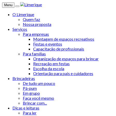
Menu
O Limerique
Quem faz
Nossa proposta
Serviços
Para empresas
Montagem de espaços recreativos
Festas e eventos
Capacitação de profissionais
Para famílias
Organização de espaços para brincar
Recreação em festas
Escolha da escola
Orientação para pais e cuidadores
Brincadeiras
De tudo um pouco
Pá-pum
Em grupo
Faça você mesmo
Brincar com...
Dicas e leituras
Para ler