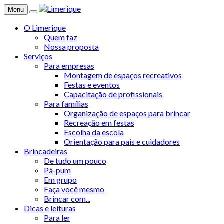
Menu
O Limerique
Quem faz
Nossa proposta
Serviços
Para empresas
Montagem de espaços recreativos
Festas e eventos
Capacitação de profissionais
Para famílias
Organização de espaços para brincar
Recreação em festas
Escolha da escola
Orientação para pais e cuidadores
Brincadeiras
De tudo um pouco
Pá-pum
Em grupo
Faça você mesmo
Brincar com...
Dicas e leituras
Para ler