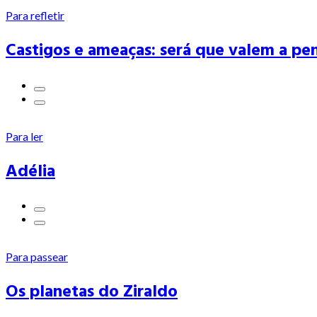
Para refletir
Castigos e ameaças: será que valem a pe
Para ler
Adélia
Para passear
Os planetas do Ziraldo