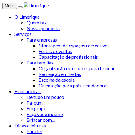
Menu
O Limerique
Quem faz
Nossa proposta
Serviços
Para empresas
Montagem de espaços recreativos
Festas e eventos
Capacitação de profissionais
Para famílias
Organização de espaços para brincar
Recreação em festas
Escolha da escola
Orientação para pais e cuidadores
Brincadeiras
De tudo um pouco
Pá-pum
Em grupo
Faça você mesmo
Brincar com...
Dicas e leituras
Para ler