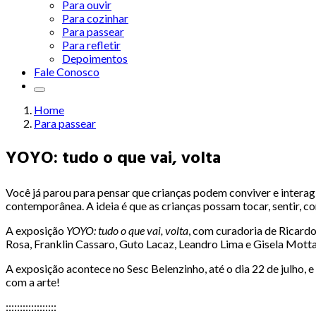
Para ouvir
Para cozinhar
Para passear
Para refletir
Depoimentos
Fale Conosco
Home
Para passear
YOYO: tudo o que vai, volta
Você já parou para pensar que crianças podem conviver e interagi
contemporânea. A ideia é que as crianças possam tocar, sentir, con
A exposição
YOYO: tudo o que vai, volta
, com curadoria de Ricardo
Rosa, Franklin Cassaro, Guto Lacaz, Leandro Lima e Gisela Motta, 
A exposição acontece no Sesc Belenzinho, até o dia 22 de julho, 
com a arte!
::::::::::::::::::