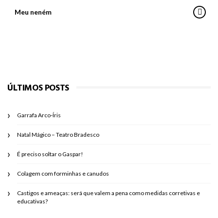
Meu neném
ÚLTIMOS POSTS
Garrafa Arco-Íris
Natal Mágico – Teatro Bradesco
É preciso soltar o Gaspar!
Colagem com forminhas e canudos
Castigos e ameaças: será que valem a pena como medidas corretivas e
educativas?