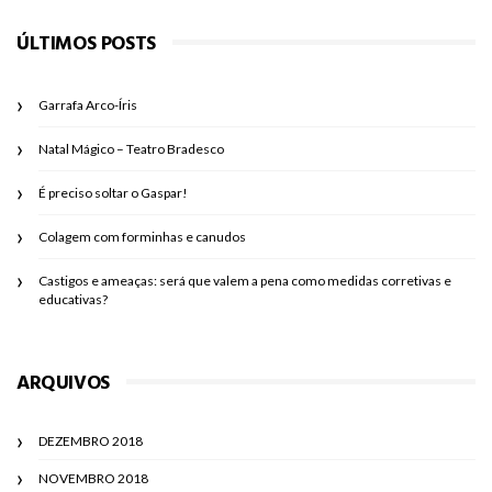
ÚLTIMOS POSTS
Garrafa Arco-Íris
Natal Mágico – Teatro Bradesco
É preciso soltar o Gaspar!
Colagem com forminhas e canudos
Castigos e ameaças: será que valem a pena como medidas corretivas e
educativas?
ARQUIVOS
DEZEMBRO 2018
NOVEMBRO 2018