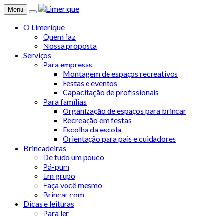
Menu
O Limerique
Quem faz
Nossa proposta
Serviços
Para empresas
Montagem de espaços recreativos
Festas e eventos
Capacitação de profissionais
Para famílias
Organização de espaços para brincar
Recreação em festas
Escolha da escola
Orientação para pais e cuidadores
Brincadeiras
De tudo um pouco
Pá-pum
Em grupo
Faça você mesmo
Brincar com...
Dicas e leituras
Para ler