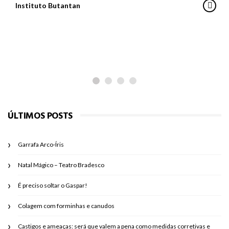
Instituto Butantan
PARA PASSEAR
Os planetas do Ziraldo
ÚLTIMOS POSTS
Garrafa Arco-Íris
Natal Mágico – Teatro Bradesco
É preciso soltar o Gaspar!
Colagem com forminhas e canudos
Castigos e ameaças: será que valem a pena como medidas corretivas e