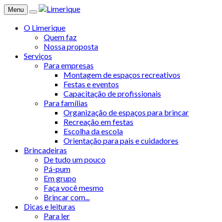
Menu
O Limerique
Quem faz
Nossa proposta
Serviços
Para empresas
Montagem de espaços recreativos
Festas e eventos
Capacitação de profissionais
Para famílias
Organização de espaços para brincar
Recreação em festas
Escolha da escola
Orientação para pais e cuidadores
Brincadeiras
De tudo um pouco
Pá-pum
Em grupo
Faça você mesmo
Brincar com...
Dicas e leituras
Para ler