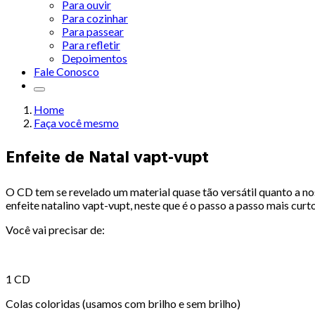
Para ouvir
Para cozinhar
Para passear
Para refletir
Depoimentos
Fale Conosco
Home
Faça você mesmo
Enfeite de Natal vapt-vupt
O CD tem se revelado um material quase tão versátil quanto a nos
enfeite natalino vapt-vupt, neste que é o passo a passo mais cur
Você vai precisar de:
1 CD
Colas coloridas (usamos com brilho e sem brilho)