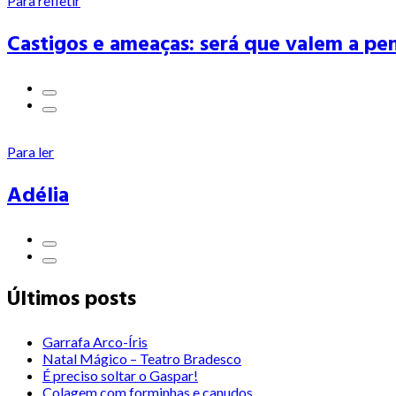
Para refletir
Castigos e ameaças: será que valem a pe
Para ler
Adélia
Últimos posts
Garrafa Arco-Íris
Natal Mágico – Teatro Bradesco
É preciso soltar o Gaspar!
Colagem com forminhas e canudos