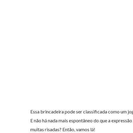
PARA LER
Adélia
Essa brincadeira pode ser classificada como um jog
E não há nada mais espontâneo do que a expressão
muitas risadas? Então, vamos lá!