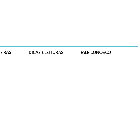
PARA LER
EIRAS
DICAS E LEITURAS
FALE CONOSCO
É preciso soltar o Gaspar!