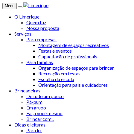
Menu
O Limerique
Quem faz
Nossa proposta
Serviços
Para empresas
Montagem de espaços recreativos
Festas e eventos
Capacitação de profissionais
Para famílias
Organização de espaços para brincar
Recreação em festas
Escolha da escola
Orientação para pais e cuidadores
Brincadeiras
De tudo um pouco
Pá-pum
Em grupo
Faça você mesmo
Brincar com...
Dicas e leituras
Para ler