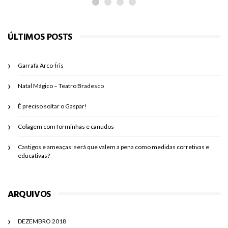
ÚLTIMOS POSTS
Garrafa Arco-Íris
Natal Mágico – Teatro Bradesco
É preciso soltar o Gaspar!
Colagem com forminhas e canudos
Castigos e ameaças: será que valem a pena como medidas corretivas e
educativas?
ARQUIVOS
DEZEMBRO 2018