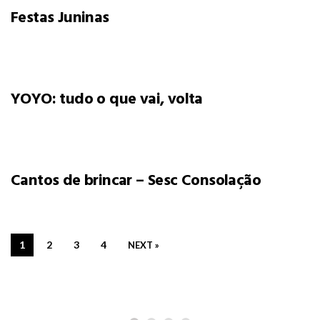
Festas Juninas
YOYO: tudo o que vai, volta
Cantos de brincar – Sesc Consolação
PARA PASSEAR
Os planetas do Ziraldo
1
2
3
4
NEXT »