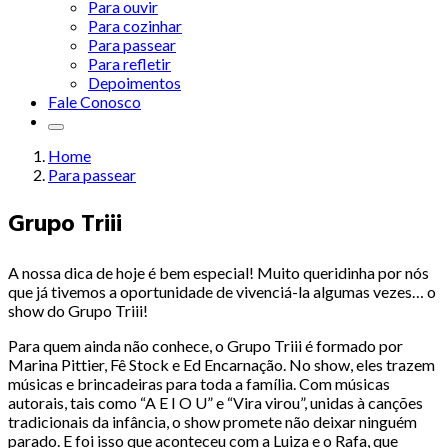
Para ouvir
Para cozinhar
Para passear
Para refletir
Depoimentos
Fale Conosco
Home
Para passear
Grupo Triii
A nossa dica de hoje é bem especial! Muito queridinha por nós
que já tivemos a oportunidade de vivenciá-la algumas vezes… o
show do Grupo Triii!
Para quem ainda não conhece, o Grupo Triii é formado por
Marina Pittier, Fê Stock e Ed Encarnação. No show, eles trazem
músicas e brincadeiras para toda a família. Com músicas
autorais, tais como “A E I O U” e “Vira virou”, unidas à canções
tradicionais da infância, o show promete não deixar ninguém
parado. E foi isso que aconteceu com a Luiza e o Rafa, que