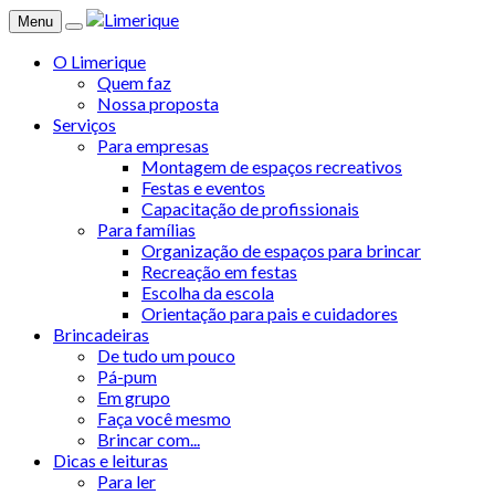
Menu
O Limerique
Quem faz
Nossa proposta
Serviços
Para empresas
Montagem de espaços recreativos
Festas e eventos
Capacitação de profissionais
Para famílias
Organização de espaços para brincar
Recreação em festas
Escolha da escola
Orientação para pais e cuidadores
Brincadeiras
De tudo um pouco
Pá-pum
Em grupo
Faça você mesmo
Brincar com...
Dicas e leituras
Para ler