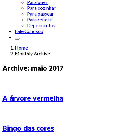
Para ouvir
Para cozinhar
Para passear
Para refletir
Depoimentos
Fale Conosco
Home
Monthly Archive
Archive: maio 2017
A árvore vermelha
Bingo das cores