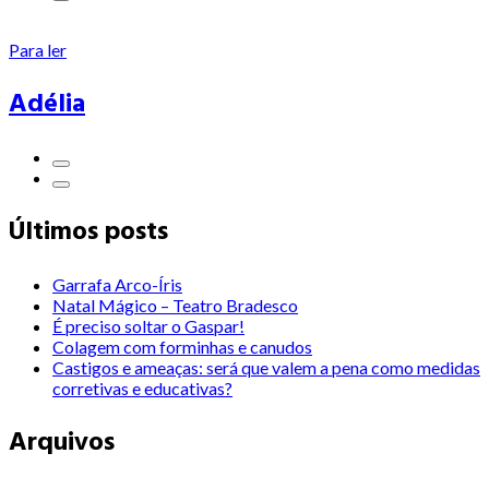
Para ler
Adélia
Últimos posts
Garrafa Arco-Íris
Natal Mágico – Teatro Bradesco
É preciso soltar o Gaspar!
Colagem com forminhas e canudos
Castigos e ameaças: será que valem a pena como medidas
corretivas e educativas?
Arquivos