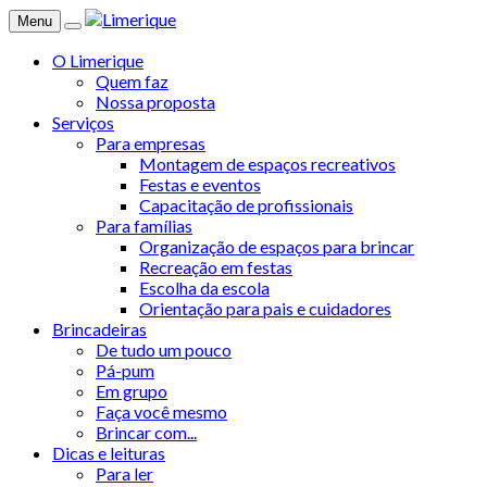
Menu
O Limerique
Quem faz
Nossa proposta
Serviços
Para empresas
Montagem de espaços recreativos
Festas e eventos
Capacitação de profissionais
Para famílias
Organização de espaços para brincar
Recreação em festas
Escolha da escola
Orientação para pais e cuidadores
Brincadeiras
De tudo um pouco
Pá-pum
Em grupo
Faça você mesmo
Brincar com...
Dicas e leituras
Para ler