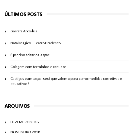
ÚLTIMOS POSTS
Garrafa Arco-Íris
Natal Mágico – Teatro Bradesco
É preciso soltar o Gaspar!
Colagem com forminhas e canudos
Castigos e ameaças: será que valem a pena como medidas corretivas e
educativas?
ARQUIVOS
DEZEMBRO 2018
NOVEMBRO 2018