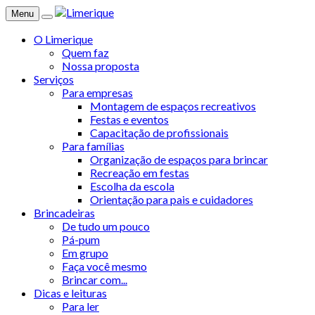
Menu
O Limerique
Quem faz
Nossa proposta
Serviços
Para empresas
Montagem de espaços recreativos
Festas e eventos
Capacitação de profissionais
Para famílias
Organização de espaços para brincar
Recreação em festas
Escolha da escola
Orientação para pais e cuidadores
Brincadeiras
De tudo um pouco
Pá-pum
Em grupo
Faça você mesmo
Brincar com...
Dicas e leituras
Para ler