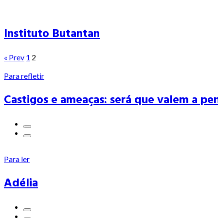
Instituto Butantan
« Prev
1
2
Para refletir
Castigos e ameaças: será que valem a pe
Para ler
Adélia