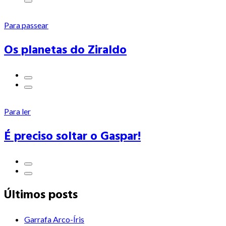
Para passear
Os planetas do Ziraldo
Para ler
É preciso soltar o Gaspar!
Últimos posts
Garrafa Arco-Íris