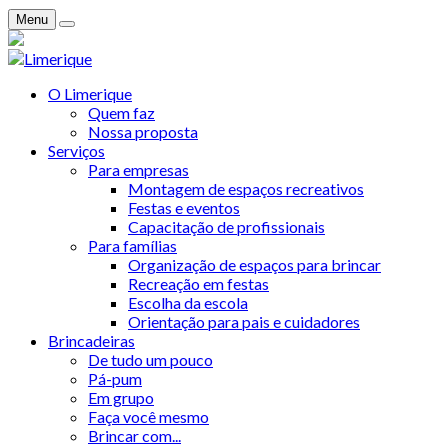
Menu
O Limerique
Quem faz
Nossa proposta
Serviços
Para empresas
Montagem de espaços recreativos
Festas e eventos
Capacitação de profissionais
Para famílias
Organização de espaços para brincar
Recreação em festas
Escolha da escola
Orientação para pais e cuidadores
Brincadeiras
De tudo um pouco
Pá-pum
Em grupo
Faça você mesmo
Brincar com...