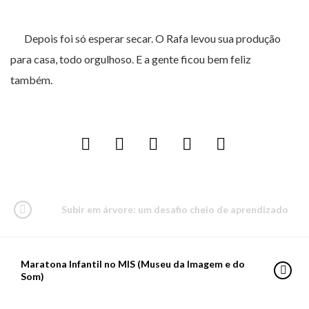
Depois foi só esperar secar. O Rafa levou sua produção
para casa, todo orgulhoso. E a gente ficou bem feliz
também.
Subir em árvore: um desafio cheio de aprendizado
Maratona Infantil no MIS (Museu da Imagem e do
Som)
PARA PASSEAR
Os planetas do Ziraldo