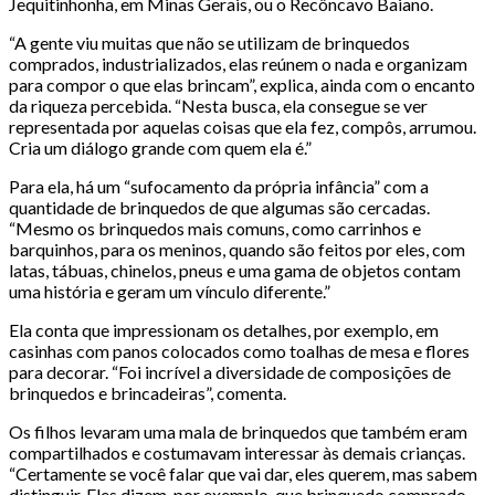
Jequitinhonha, em Minas Gerais, ou o Recôncavo Baiano.
“A gente viu muitas que não se utilizam de brinquedos
comprados, industrializados, elas reúnem o nada e organizam
para compor o que elas brincam”, explica, ainda com o encanto
da riqueza percebida. “Nesta busca, ela consegue se ver
representada por aquelas coisas que ela fez, compôs, arrumou.
Cria um diálogo grande com quem ela é.”
Para ela, há um “sufocamento da própria infância” com a
quantidade de brinquedos de que algumas são cercadas.
“Mesmo os brinquedos mais comuns, como carrinhos e
barquinhos, para os meninos, quando são feitos por eles, com
latas, tábuas, chinelos, pneus e uma gama de objetos contam
uma história e geram um vínculo diferente.”
Ela conta que impressionam os detalhes, por exemplo, em
casinhas com panos colocados como toalhas de mesa e flores
para decorar. “Foi incrível a diversidade de composições de
brinquedos e brincadeiras”, comenta.
Os filhos levaram uma mala de brinquedos que também eram
compartilhados e costumavam interessar às demais crianças.
“Certamente se você falar que vai dar, eles querem, mas sabem
distinguir. Eles dizem, por exemplo, que brinquedo comprado