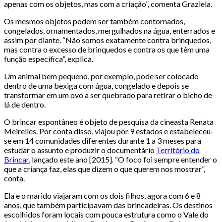
apenas com os objetos, mas com a criação”, comenta Graziela.
Os mesmos objetos podem ser também contornados,
congelados, ornamentados, mergulhados na água, enterrados e
assim por diante. “Não somos exatamente contra brinquedos,
mas contra o excesso de brinquedos e contra os que têm uma
função específica”, explica.
Um animal bem pequeno, por exemplo, pode ser colocado
dentro de uma bexiga com água, congelado e depois se
transformar em um ovo a ser quebrado para retirar o bicho de
lá de dentro.
O brincar espontâneo é objeto de pesquisa da cineasta Renata
Meirelles. Por conta disso, viajou por 9 estados e estabeleceu-
se em 14 comunidades diferentes durante 1 a 3 meses para
estudar o assunto e produzir o documentário
Território do
Brincar
, lançado este ano [2015]. “O foco foi sempre entender o
que a criança faz, elas que dizem o que querem nos mostrar”,
conta.
Ela e o marido viajaram com os dois filhos, agora com 6 e 8
anos, que também participavam das brincadeiras. Os destinos
escolhidos foram locais com pouca estrutura como o Vale do