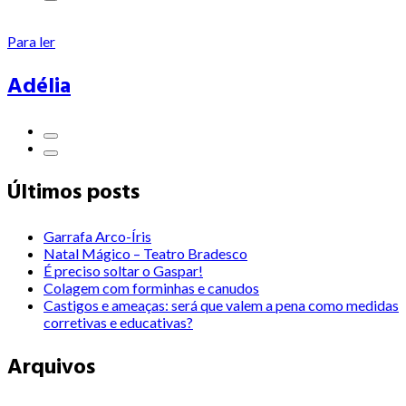
Para ler
Adélia
Últimos posts
Garrafa Arco-Íris
Natal Mágico – Teatro Bradesco
É preciso soltar o Gaspar!
Colagem com forminhas e canudos
Castigos e ameaças: será que valem a pena como medidas
corretivas e educativas?
Arquivos