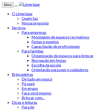
Menu
O Limerique
Quem faz
Nossa proposta
Serviços
Para empresas
Montagem de espaços recreativos
Festas e eventos
Capacitação de profissionais
Para famílias
Organização de espaços para brincar
Recreação em festas
Escolha da escola
Orientação para pais e cuidadores
Brincadeiras
De tudo um pouco
Pá-pum
Em grupo
Faça você mesmo
Brincar com...
Dicas e leituras
Para ler