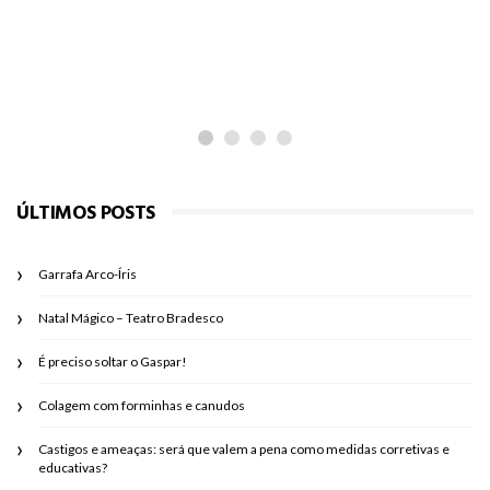
É preciso soltar o Gaspar!
ÚLTIMOS POSTS
Garrafa Arco-Íris
Natal Mágico – Teatro Bradesco
É preciso soltar o Gaspar!
Colagem com forminhas e canudos
Castigos e ameaças: será que valem a pena como medidas corretivas e
educativas?