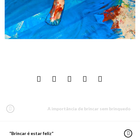
A importância de brincar sem brinquedo
“Brincar é estar feliz”
PARA LER