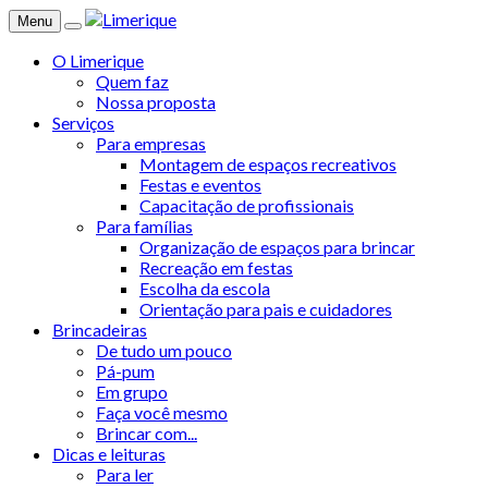
Menu
O Limerique
Quem faz
Nossa proposta
Serviços
Para empresas
Montagem de espaços recreativos
Festas e eventos
Capacitação de profissionais
Para famílias
Organização de espaços para brincar
Recreação em festas
Escolha da escola
Orientação para pais e cuidadores
Brincadeiras
De tudo um pouco
Pá-pum
Em grupo
Faça você mesmo
Brincar com...
Dicas e leituras
Para ler