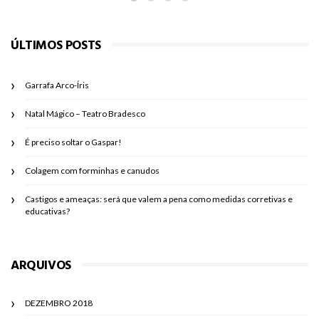
ÚLTIMOS POSTS
Garrafa Arco-Íris
Natal Mágico – Teatro Bradesco
É preciso soltar o Gaspar!
Colagem com forminhas e canudos
Castigos e ameaças: será que valem a pena como medidas corretivas e
educativas?
ARQUIVOS
DEZEMBRO 2018