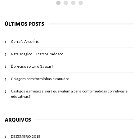
ÚLTIMOS POSTS
Garrafa Arco-Íris
Natal Mágico – Teatro Bradesco
É preciso soltar o Gaspar!
Colagem com forminhas e canudos
Castigos e ameaças: será que valem a pena como medidas corretivas e
educativas?
ARQUIVOS
DEZEMBRO 2018