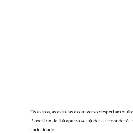
PARA PASSEAR
Os planetas do Ziral
Os astros, as estrelas e o universo despertam muit
Planetário do Ibirapuera vai ajudar a responder às
curiosidade.