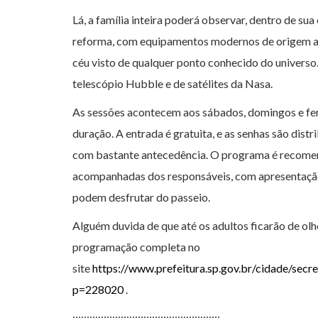
Lá, a família inteira poderá observar, dentro de sua 
reforma, com equipamentos modernos de origem ale
céu visto de qualquer ponto conhecido do universo.
telescópio Hubble e de satélites da Nasa.
As sessões acontecem aos sábados, domingos e feri
duração. A entrada é gratuita, e as senhas são dist
com bastante antecedência. O programa é recomend
acompanhadas dos responsáveis, com apresentaçã
podem desfrutar do passeio.
Alguém duvida de que até os adultos ficarão de o
programação completa no
site
https://www.prefeitura.sp.gov.br/cidade/sec
p=228020
.
::::::::::::::::::::::::::::::::::::::::::::::::::::