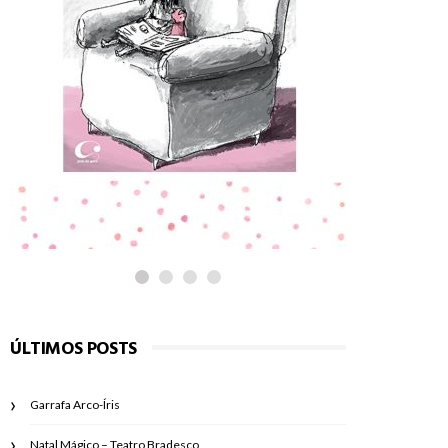
PARA LER
PARA LE
Adélia
É preci
ÚLTIMOS POSTS
Garrafa Arco-Íris
Natal Mágico – Teatro Bradesco