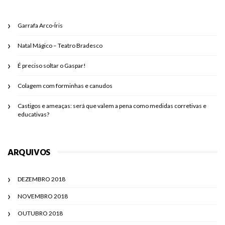
Garrafa Arco-Íris
Natal Mágico – Teatro Bradesco
É preciso soltar o Gaspar!
Colagem com forminhas e canudos
Castigos e ameaças: será que valem a pena como medidas corretivas e
educativas?
ARQUIVOS
DEZEMBRO 2018
NOVEMBRO 2018
OUTUBRO 2018