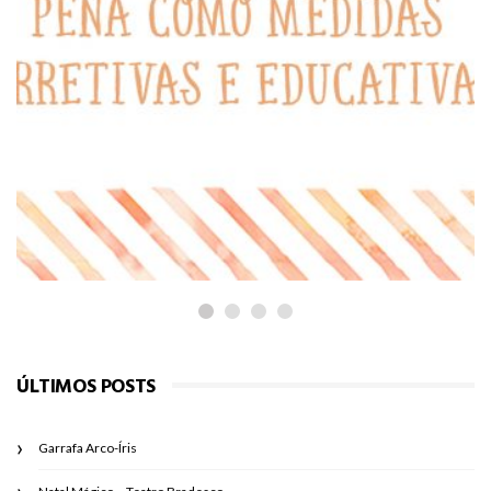
PARA REFLETIR
Castigos e ameaças: será que valem
a pena como medidas corretivas e
educativas?
ÚLTIMOS POSTS
Garrafa Arco-Íris