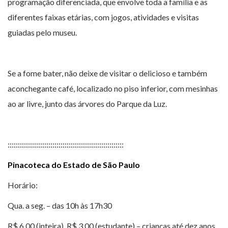
programação diferenciada, que envolve toda a família e as
diferentes faixas etárias, com jogos, atividades e visitas
guiadas pelo museu.
Se a fome bater, não deixe de visitar o delicioso e também
aconchegante café, localizado no piso inferior, com mesinhas
ao ar livre, junto das árvores do Parque da Luz.
:::::::::::::::::::::::::::::::::::::::::::::::::::::::::
Pinacoteca do Estado de São Paulo
Horário:
Qua. a seg. – das 10h às 17h30
R$ 6,00 (inteira), R$ 3,00 (estudante) – crianças até dez anos