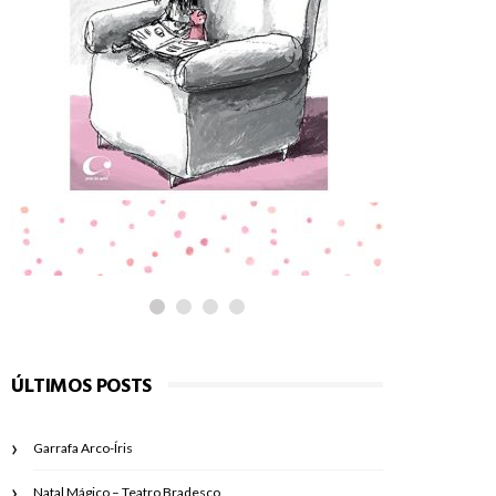
PARA LER
PARA LE
Adélia
É preci
ÚLTIMOS POSTS
Garrafa Arco-Íris
Natal Mágico – Teatro Bradesco