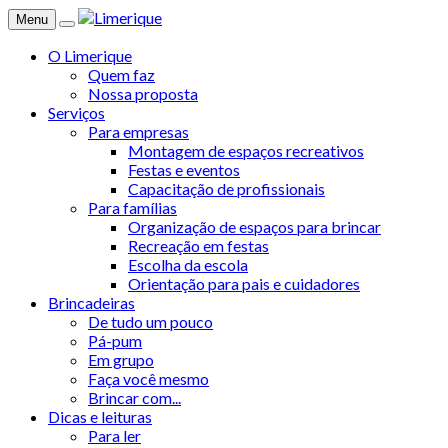
Menu
O Limerique
Quem faz
Nossa proposta
Serviços
Para empresas
Montagem de espaços recreativos
Festas e eventos
Capacitação de profissionais
Para famílias
Organização de espaços para brincar
Recreação em festas
Escolha da escola
Orientação para pais e cuidadores
Brincadeiras
De tudo um pouco
Pá-pum
Em grupo
Faça você mesmo
Brincar com...
Dicas e leituras
Para ler