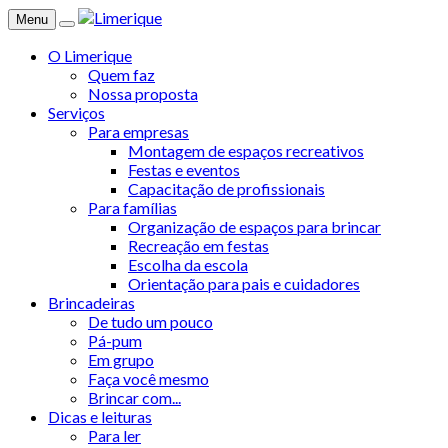
Menu
O Limerique
Quem faz
Nossa proposta
Serviços
Para empresas
Montagem de espaços recreativos
Festas e eventos
Capacitação de profissionais
Para famílias
Organização de espaços para brincar
Recreação em festas
Escolha da escola
Orientação para pais e cuidadores
Brincadeiras
De tudo um pouco
Pá-pum
Em grupo
Faça você mesmo
Brincar com...
Dicas e leituras
Para ler