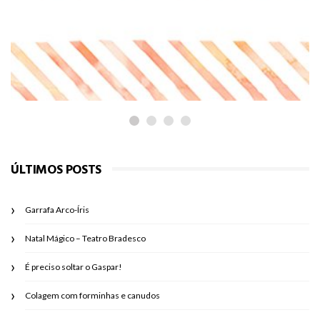
PARA REFLETIR
Castigos e ameaças: será que valem
a pena como medidas corretivas e
educativas?
ÚLTIMOS POSTS
Garrafa Arco-Íris
Natal Mágico – Teatro Bradesco
É preciso soltar o Gaspar!
Colagem com forminhas e canudos