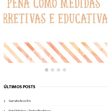
PARA REFLETIR
Castigos e ameaças: será que valem
a pena como medidas corretivas e
educativas?
ÚLTIMOS POSTS
Garrafa Arco-Íris
Natal Mágico – Teatro Bradesco