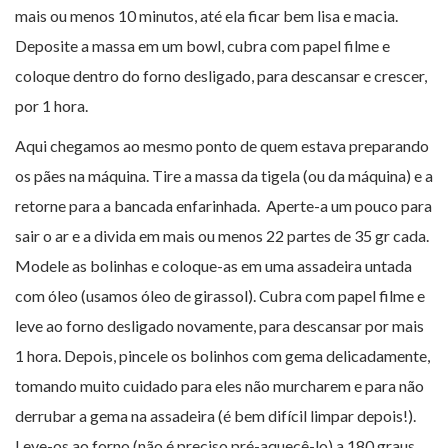
mais ou menos 10 minutos, até ela ficar bem lisa e macia.
Deposite a massa em um bowl, cubra com papel filme e
coloque dentro do forno desligado, para descansar e crescer,
por 1 hora.
Aqui chegamos ao mesmo ponto de quem estava preparando
os pães na máquina. Tire a massa da tigela (ou da máquina) e a
retorne para a bancada enfarinhada. Aperte-a um pouco para
sair o ar e a divida em mais ou menos 22 partes de 35 gr cada.
Modele as bolinhas e coloque-as em uma assadeira untada
com óleo (usamos óleo de girassol). Cubra com papel filme e
leve ao forno desligado novamente, para descansar por mais
1 hora. Depois, pincele os bolinhos com gema delicadamente,
tomando muito cuidado para eles não murcharem e para não
derrubar a gema na assadeira (é bem difícil limpar depois!).
Leve-os ao forno (não é preciso pré-aquecê-lo) a 180 graus