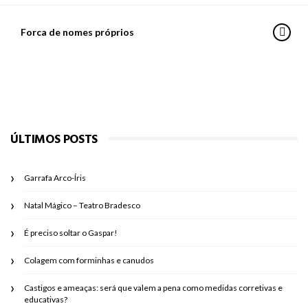
Forca de nomes próprios
ÚLTIMOS POSTS
Garrafa Arco-Íris
Natal Mágico – Teatro Bradesco
É preciso soltar o Gaspar!
Colagem com forminhas e canudos
Castigos e ameaças: será que valem a pena como medidas corretivas e
educativas?