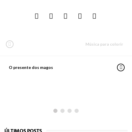
Música para colorir
O presente dos magos
PARA LER
Adélia
ÚLTIMOS POSTS